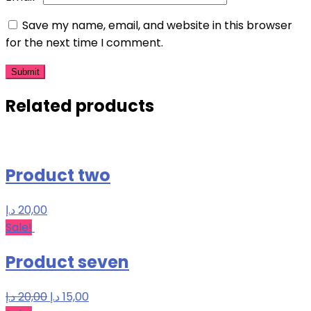
Save my name, email, and website in this browser
for the next time I comment.
Related products
Product two
د.إ
20,00
Sale!
Product seven
Original
Current
د.إ
20,00
د.إ
15,00